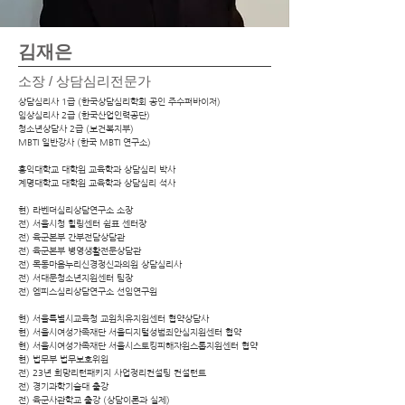
김재은
소장 / ​상담심리전문가
상담심리사 1급 (한국상담심리학회 공인 주수퍼바이저)
​임상심리사 2급 (한국산업인력공단)
청소년상담사 2급 (보건복지부)
MBTI 일반강사 (한국 MBTI 연구소)
홍익대학교 대학원 교육학과 상담심리 박사
계명대학교 대학원 교육학과 상담심리 석사
​현) 라벤더심리상담연구소 소장
전) 서울시청 힐링센터 쉼표 센터장
전) 육군본부 간부전담상담관
전) 육군본부 병영생활전문상담관
전) 목동마음누리신경정신과의원 상담심리사
전) 서대문청소년지원센터 팀장
전) 엠피스심리상담연구소 선임연구원
​현) 서울특별시교육청 교원치유지원센터 협약상담사
현) 서울시여성가족재단 서울디지털성범죄안심지원센터 협약
현) 서울시여성가족재단 서울시스토킹피해자원스톱지원센터 협약
현) 법무부 법무보호위원
전) 23년 희망리턴패키지 사업정리컨설팅 컨설턴트
전) 경기과학기술대 출강
​전) 육군사관학교 출강 (상담이론과 실제)