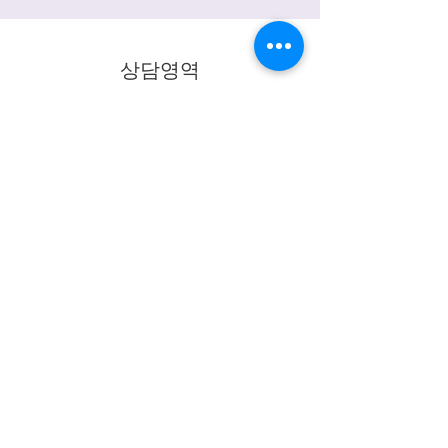
상담영역
​심리상담
성인상담
청소년상담
부부상담
커플상담​