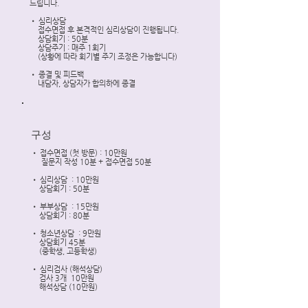
드립니다.
• 심리상담
접수면접 후 본격적인 심리상담이 진행됩니다.
상담회기 : 50분
상담주기 : 매주 1회기
(상황에 따라 회기별 주기 조정은 가능합니다)
• 종결 및 피드백
​ 내담자, 상담자가 합의하에 종결
구성
• 접수면접 (첫 방문) : 10만원
질문지 작성 10분 + 접수면접 50분
• 심리상담 : 10만원
상담회기 : 50분
• 부부상담
: 15만원
상담회기 : 80분
• 청소년상담
: 9만원
상담회기 45분
(중학생, 고등학생)
• 심리검사 (해석상담)
검사 3개 10만원
해석상담 (10만원)