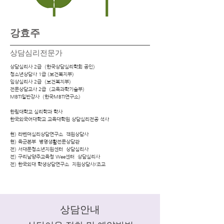
​강효주
상담심리전문가
상담심리사 2급 (한국상담심리학회 공인)
청소년상담사 1급 (보건복지부)
임상심리사 2급 (보건복지부)
​전문상담교사 2급 (교육과학기술부)
MBTI일반강사 (한국MBTI연구소)
한림대학교 심리학과 학사
한국외국어대학교 교육대학원 상담심리전공 석사
​현) 라벤더심리상담연구소 객원상담사
현) 육군본부 병영생활전문상담관
전) 서대문청소년지원센터 상담심리사
전) 구리남양주교육청 Wee센터 상담심리사
전) 한국외대 학생상담연구소 지원상담사/조교
​상담안내