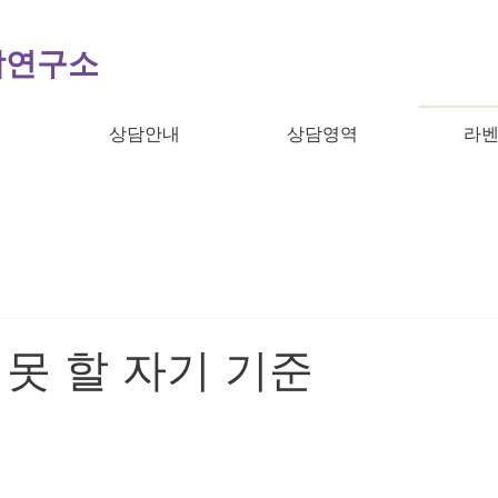
담연구소
개
상담안내
상담영역
라벤
못 할 자기 기준