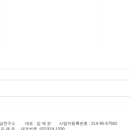
월간
2월 월간책모임
리상담연구소
대표 : 김 재 은 사업자등록번호 : 214-95-57582
김 재 은 대표번호: (02)319-1330